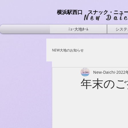
横浜駅西口 スナック・ニュ
​New Dai
ﾆｭｰ大地ﾎｰﾑ
システ
NEW大地のお知らせ
New-Daichi
2022
年末のご